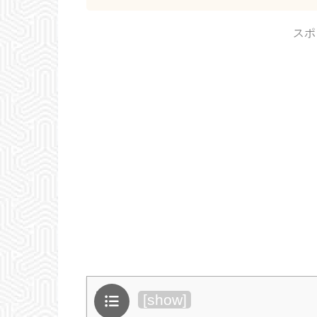
スポ
目次
[
show
]