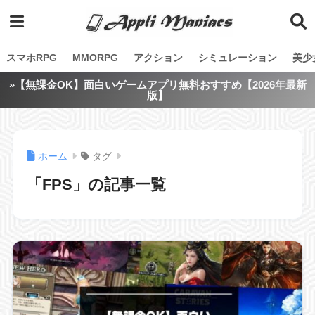
スマホRPG
MMORPG
アクション
シミュレーション
美少
»【無課金OK】面白いゲームアプリ無料おすすめ【2026年最新
版】
ホーム
タグ
「FPS」の記事一覧