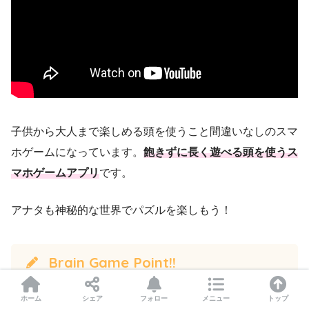
子供から大人まで楽しめる頭を使うこと間違いなしのスマ
ホゲームになっています。
飽きずに長く遊べる頭を使うス
マホゲームアプリ
です。
アナタも神秘的な世界でパズルを楽しもう！
Brain Game Point!!
美しいファンタジー世界
ホーム
シェア
フォロー
メニュー
トップ