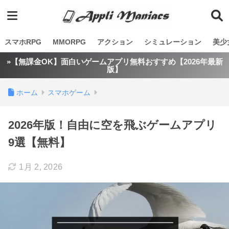
スマホRPG
MMORPG
アクション
シミュレーション
美少
»【無課金OK】面白いゲームアプリ無料おすすめ【2026年最新
版】
ホーム
スマホゲーム
2026年版！自由に空を飛ぶゲームアプリ
9選【無料】
1月 2, 2026