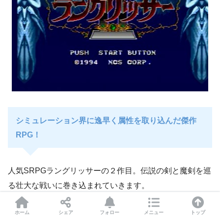
シミュレーション界に逸早く属性を取り込んだ傑作
RPG！
人気SRPGラングリッサーの２作目。伝説の剣と魔剣を巡
る壮大な戦いに巻き込まれていきます。
ストーリー、登場キャラクター、さらにメガドライブにあ
ホーム
シェア
フォロー
メニュー
トップ