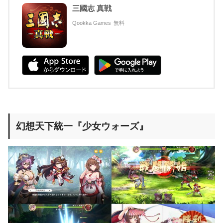
三國志 真戦
Qookka Games
無料
幻想天下統一『少女ウォーズ』