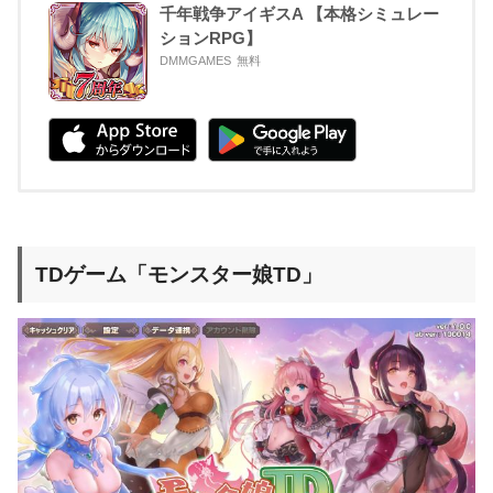
千年戦争アイギスA 【本格シミュレー
ションRPG】
DMMGAMES
無料
TDゲーム「モンスター娘TD」