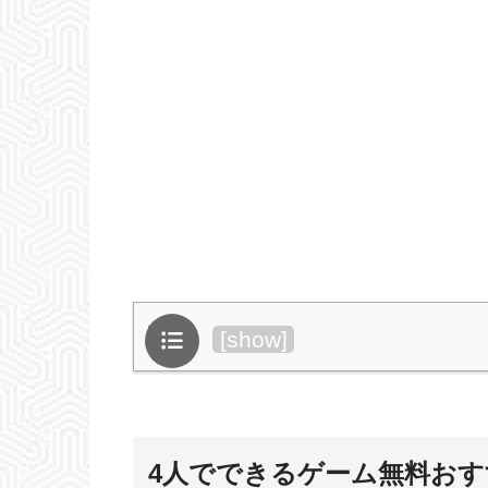
目次
[
show
]
4人でできるゲーム無料おすす