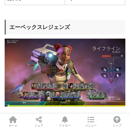
エーペックスレジェンズ
高い人気を誇る無料のPC向けヒーローシューティン
ホーム
シェア
フォロー
メニュー
トップ