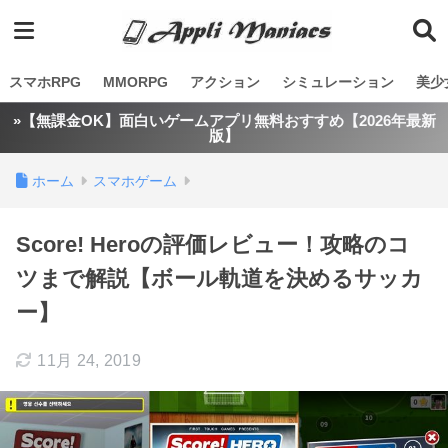
スマホRPG
MMORPG
アクション
シミュレーション
美少
»【無課金OK】面白いゲームアプリ無料おすすめ【2026年最新
版】
ホーム
スマホゲーム
Score! Heroの評価レビュー！攻略のコ
ツまで解説【ボール軌道を決めるサッカ
ー】
11月 24, 2019