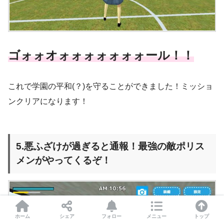
ゴォォオォォォォォォォール！！
これで学園の平和(？)を守ることができました！ミッショ
ンクリアになります！
5.悪ふざけが過ぎると通報！最強の敵ポリス
メンがやってくるぞ！
ホーム
シェア
フォロー
メニュー
トップ