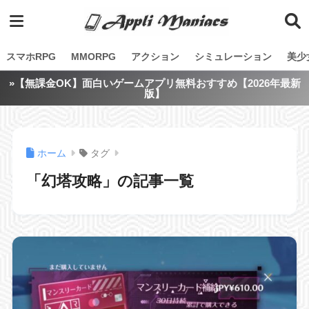
スマホRPG
MMORPG
アクション
シミュレーション
美少
»【無課金OK】面白いゲームアプリ無料おすすめ【2026年最新
版】
ホーム
タグ
「幻塔攻略」の記事一覧