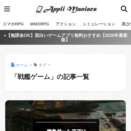
スマホRPG
MMORPG
アクション
シミュレーション
美少
»【無課金OK】面白いゲームアプリ無料おすすめ【2026年最新
版】
ホーム
タグ
「戦艦ゲーム」の記事一覧