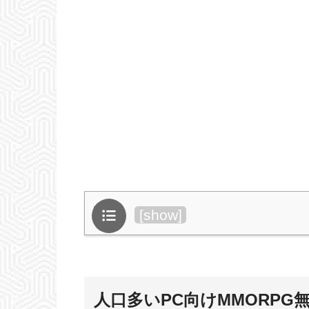
目次
[
show
]
人口多いPC向けMMORPG