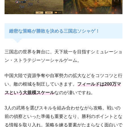
緻密な策略が勝敗を決める三国志ソシャゲ！
三国志の世界を舞台に、天下統一を目指すシミュレーショ
ン・ストラテジーソーシャルゲーム。
中国大陸で資源争奪や自軍勢力の拡大などをコツコツと行
い、敵の根城を制圧していきます。
フィールドは200万マ
スという大規模スケール
なのが凄いですね。
3人の武将を選びスキルを組み合わせながら攻略。戦いの
前の偵察といった準備も重要となり、勝利のポイントとな
る情報を取り入れ、策略を練る要素がたまらなく面白いで