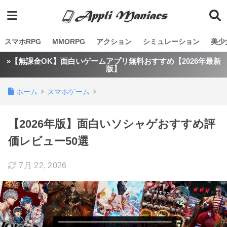
スマホRPG
MMORPG
アクション
シミュレーション
美少
»【無課金OK】面白いゲームアプリ無料おすすめ【2026年最新
版】
ホーム
スマホゲーム
【2026年版】面白いソシャゲおすすめ評
価レビュー50選
7月 22, 2026