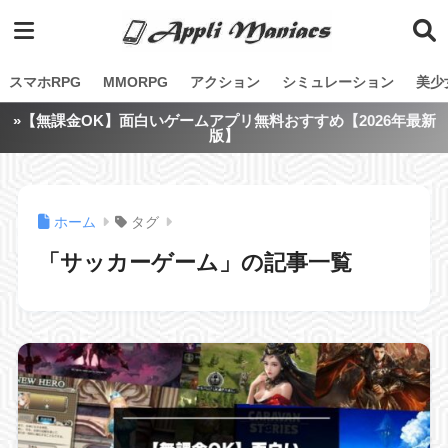
スマホRPG
MMORPG
アクション
シミュレーション
美少
»【無課金OK】面白いゲームアプリ無料おすすめ【2026年最新
版】
ホーム
タグ
「サッカーゲーム」の記事一覧