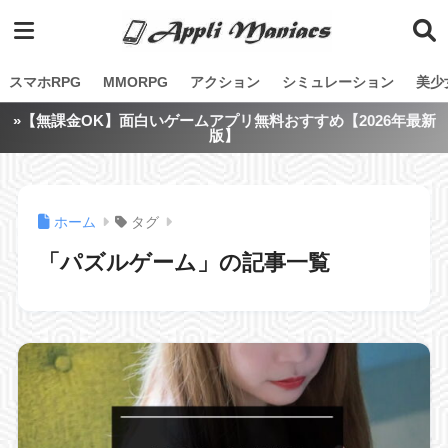
スマホRPG
MMORPG
アクション
シミュレーション
美少
»【無課金OK】面白いゲームアプリ無料おすすめ【2026年最新
版】
ホーム
タグ
「パズルゲーム」の記事一覧