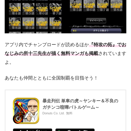
アプリ内でチャンプロードが読めるほか
『特攻の拓』でお
なじみの所十三先生が描く無料マンガも掲載
されています
よ。
あなたも仲間とともに全国制覇を目指そう！
暴走列伝 単車の虎～ヤンキー＆不良の
ガチンコ喧嘩バトルゲーム～
Donuts Co. Ltd.
無料