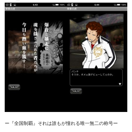
ー『全国制覇』それは誰もが憧れる唯一無二の称号ー