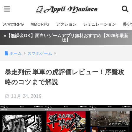
スマホRPG
MMORPG
アクション
シミュレーション
美少
»【無課金OK】面白いゲームアプリ無料おすすめ【2026年最新
版】
ホーム
スマホゲーム
暴走列伝 単車の虎評価レビュー！序盤攻
略のコツまで解説
11月 24, 2019