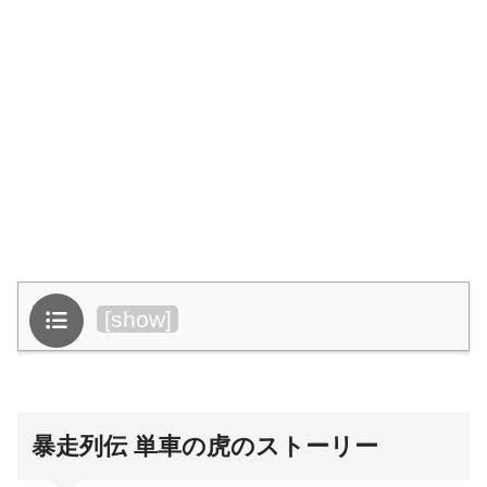
目次
[
show
]
暴走列伝 単車の虎のストーリー